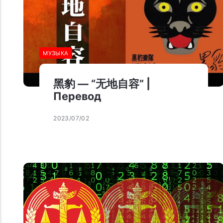
МУЗЫКА
黑豹 — “无地自容” |
Перевод
2023/07/02