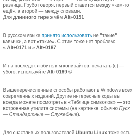
разница. Грубо говоря, первый ставится между «кем-то
ещё», а второй — между словами.
Для
длинного тире
жмём
Alt+0151
В русском языке
принято
использовать
не
"
такие
"
кавычки, а вот
«
такие
»
. С этим тоже нет проблем:
«
Alt+0171
и
» Alt+0187
И на последок любителям копирайтов: печатать (с) —
убого, используйте
Alt+0169
©
Вышеперечисленные способы работают в Windows всех
современных изданий. Другие интересные коды вы
всегда можете посмотреть в «Таблице символов» — это
встроенная утилита системы (на картинке; обычно
Пуск
— Стандартные — Служебные
).
Для счастливых пользователей
Ubuntu Linux
тоже есть