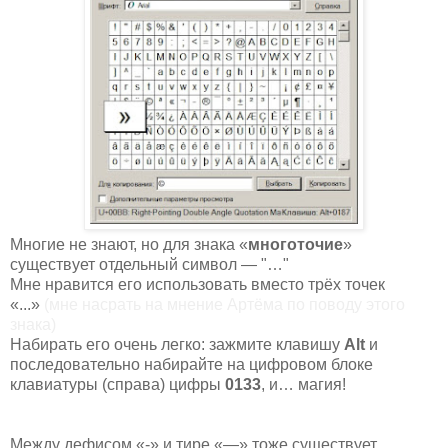
Многие не знают, но для знака «
многоточие
»
существует отдельный символ — "…"
Мне нравится его использовать вместо трёх точек
«...»
(мне насрать на
мнение
Артёма по поводу этого
знака)
Набирать его очень легко: зажмите клавишу
Alt
и
последовательно набирайте на цифровом блоке
клавиатуры (справа) цифры
0133
, и… магия!
Между дефисом «-» и тире «—» тоже существует