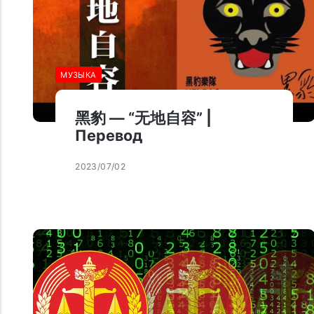
МУЗЫКА
黑豹 — “无地自容” |
Перевод
2023/07/02